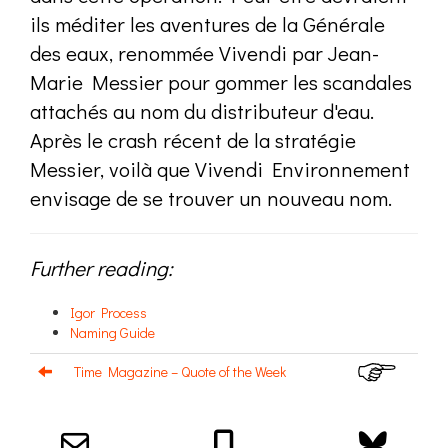
ils méditer les aventures de la Générale
des eaux, renommée Vivendi par Jean-
Marie Messier pour gommer les scandales
attachés au nom du distributeur d'eau.
Après le crash récent de la stratégie
Messier, voilà que Vivendi Environnement
envisage de se trouver un nouveau nom.
Further reading:
Igor Process
Naming Guide
Time Magazine – Quote of the Week
Email us about your next project!
Follow us on BlueSky
Follow us on LinkedIn
Download the Igor Naming Guide
Igor
© 2026
|
Naming Agency